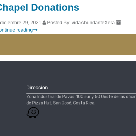
Chapel Donations
diciembre 29, 2021
Posted By: vidaAbundanteXera
ontinue reading
Dirección
Zona Industrial de Pavas, 100 sur y 50 Oeste de las ofici
de Pizza Hut, San José, Costa Rica.​