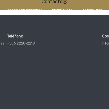
Contacto
CRECÉ CON NOSOTROS
ENSEÑANZAS
ACTIVIDADES
Teléfono
Cor
nas
+506 2220-2218
info