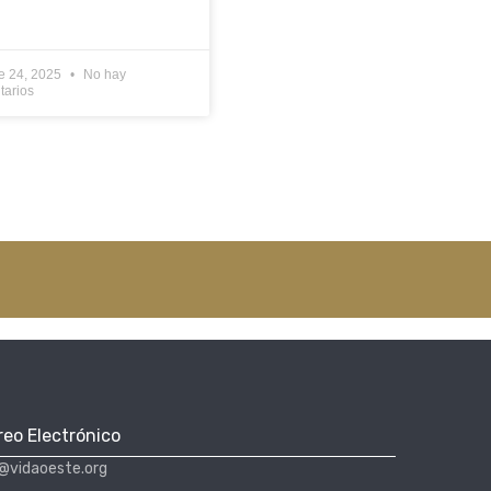
e 24, 2025
No hay
tarios
reo Electrónico
@vidaoeste.org