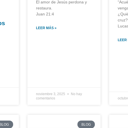
El amor de Jesús perdona y
“Acué
restaura.
venga
Juan 21:4
¿Quié
cruz?
os
Lucas
LEER MÁS »
LEER
noviembre 3, 2025
No hay
comentarios
octubr
BLOG
BLOG