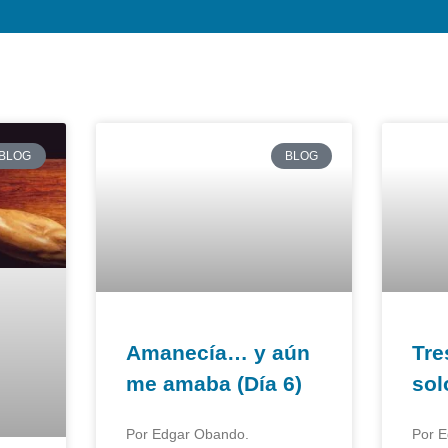
BLOG
BLOG
Amanecía… y aún
Tre
me amaba (Día 6)
sol
Por Edgar Obando.
Por 