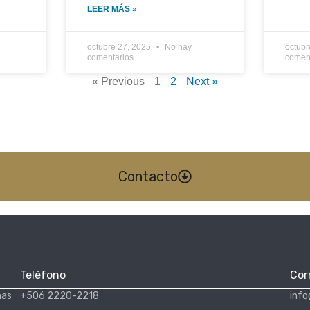
LEER MÁS »
octubre 27, 2025
No hay
octubr
comentarios
comen
« Previous
1
2
Next »
Contacto
Teléfono
Cor
nas
+506 2220-2218
info