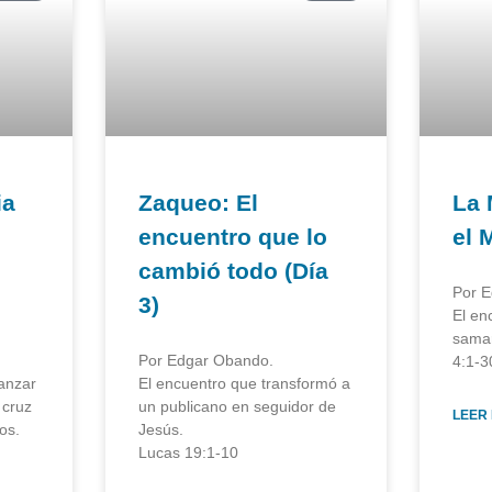
ia
Zaqueo: El
La 
encuentro que lo
el 
cambió todo (Día
Por 
3)
El en
samar
Por Edgar Obando.
4:1-3
anzar
El encuentro que transformó a
 cruz
un publicano en seguidor de
LEER
os.
Jesús.
Lucas 19:1-10