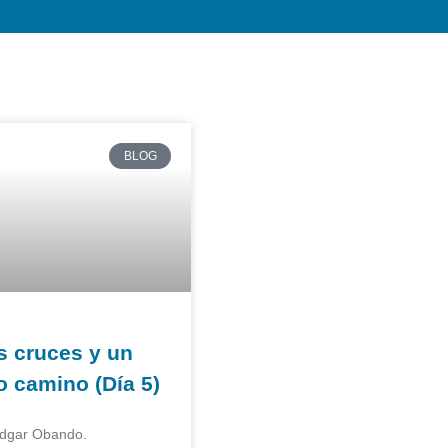
BLOG
s cruces y un
o camino (Día 5)
Edgar Obando.