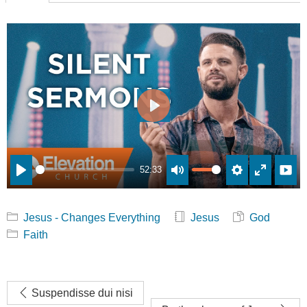
Play
52:33
Play
Mute
Settings
Enter
fullscre
Jesus - Changes Everything
Jesus
God
Faith
Suspendisse dui nisi