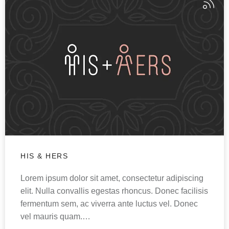
HIS & HERS
Lorem ipsum dolor sit amet, consectetur adipiscing
elit. Nulla convallis egestas rhoncus. Donec facilisis
fermentum sem, ac viverra ante luctus vel. Donec
vel mauris quam.…